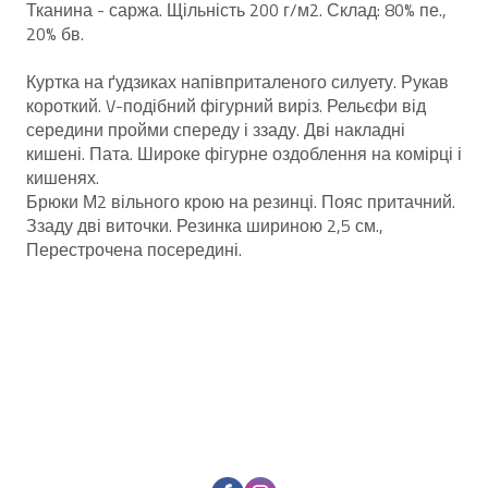
Тканина - саржа. Щільність 200 г/м2. Склад: 80% пе.,
20% бв.
Куртка на ґудзиках напівприталеного силуету. Рукав
короткий. V-подібний фігурний виріз. Рельєфи від
середини пройми спереду і ззаду. Дві накладні
кишені. Пата. Широке фігурне оздоблення на комірці і
кишенях.
Брюки М2 вільного крою на резинці. Пояс притачний.
Ззаду дві виточки. Резинка шириною 2,5 см.,
Перестрочена посередині.