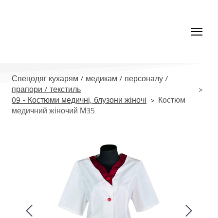
Спецодяг кухарям / медикам / персоналу /
прапори / текстиль
09 - Костюми медичні, блузони жіночі
Костюм
медичний жіночий М35