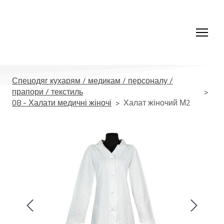
Спецодяг кухарям / медикам / персоналу /
прапори / текстиль
08 - Халати медичні жіночі
Халат жіночий М2