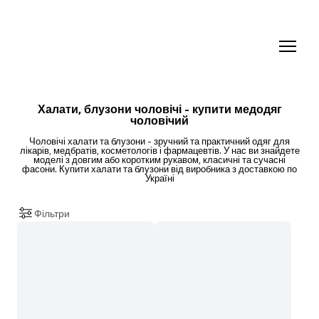
Халати, блузони чоловічі - купити медодяг
чоловічий
Чоловічі халати та блузони - зручний та практичний одяг для
лікарів, медбратів, косметологів і фармацевтів. У нас ви знайдете
моделі з довгим або коротким рукавом, класичні та сучасні
фасони. Купити халати та блузони від виробника з доставкою по
Україні
Фільтри