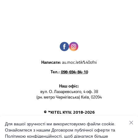
Написати:
au.moc.letik%40ofni
Тел.:
098-694-84-10
Наш офіс:
вул. О. Лазаревського, 4 оф. 38
(рн. метро Чернігівська) Київ, 02094
© ™KITEL KYIV. 2018-2026
Використання будь-яких фото товарів - заборонено. Усі
права на світлини належать KITEL KYIV
Для вашої зручності ми використовуємо файли cookie.
Ознайомтеся з нашим Договором публічної оферти та
Наш блог і стрічка оновлень
Політикою конфіденційності, щоб дізнатися більше