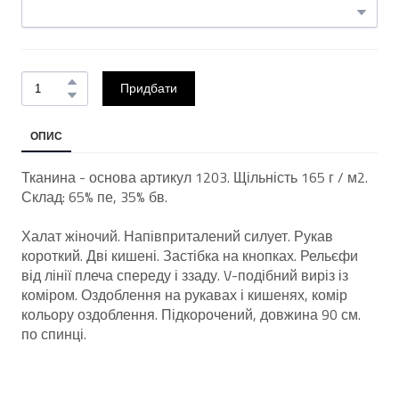
Придбати
ОПИС
Тканина - основа артикул 1203. Щільність 165 г / м2.
Склад: 65% пе, 35% бв.
Халат жіночий. Напівприталений силует. Рукав
короткий. Дві кишені. Застібка на кнопках. Рельєфи
від лінії плеча спереду і ззаду. V-подібний виріз із
коміром. Оздоблення на рукавах і кишенях, комір
кольору оздоблення. Підкорочений, довжина 90 см.
по спинці.