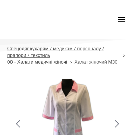
Спецодяг кухарям / медикам / персоналу /
прапори / текстиль
08 - Халати медичні жіночі
Халат жіночий М30