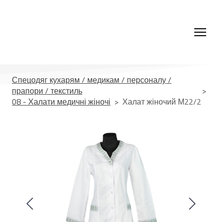
Спецодяг кухарям / медикам / персоналу /
прапори / текстиль
08 - Халати медичні жіночі
Халат жіночий М22/2