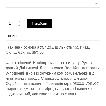
Придбати
ОПИС
Тканина - основа арт. 1203. Щільність 165 г / м2.
Склад: 65% пе, 35% бв.
Халат жіночий. Напівприталеного силуету. Рукав
довгий. Дві кишені. Два півпояси. Застібка на кнопках.
V-подібний виріз із фігурним коміром. Рельєфи від
лінії плеча спереду. Спинка зшивна, зі шліцою.
Оздоблення з тканини Голландія (арт. 9600.01/08490)
шириною 2,5 см. на комірці, на рукавах і кишенях.
Підкорочений, довжина 90 см. по спинці.