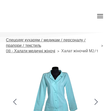
Спецодяг кухарям / медикам / персоналу /
прапори / текстиль
08 - Халати медичні жіночі
Халат жіночий М2/1