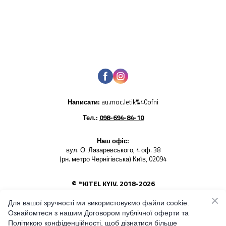
Написати:
au.moc.letik%40ofni
Тел.:
098-694-84-10
Наш офіс:
вул. О. Лазаревського, 4 оф. 38
(рн. метро Чернігівська) Київ, 02094
© ™KITEL KYIV. 2018-2026
Використання будь-яких фото товарів - заборонено. Усі
права на світлини належать KITEL KYIV
Для вашої зручності ми використовуємо файли cookie.
Ознайомтеся з нашим Договором публічної оферти та
Наш блог і стрічка оновлень
Політикою конфіденційності, щоб дізнатися більше