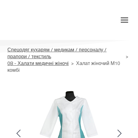
Спецодяг кухарям / медикам / персоналу /
прапори / текстиль
08 - Халати медичні жіночі
Халат жіночий М10
комбі