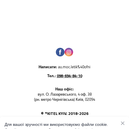
Написати:
au.moc.letik%40ofni
Тел.:
098-694-84-10
Наш офіс:
вул. О. Лазаревського, 4 оф. 38
(рн. метро Чернігівська) Київ, 02094
© ™KITEL KYIV. 2018-2026
Використання будь-яких фото товарів - заборонено. Усі
права на світлини належать KITEL KYIV
Для вашої зручності ми використовуємо файли cookie.