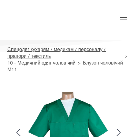
Спецодяг кухарям / медикам / персоналу /
прапори / текстиль
10 - Медичний одяг чоловічий
Блузон чоловічий
М11