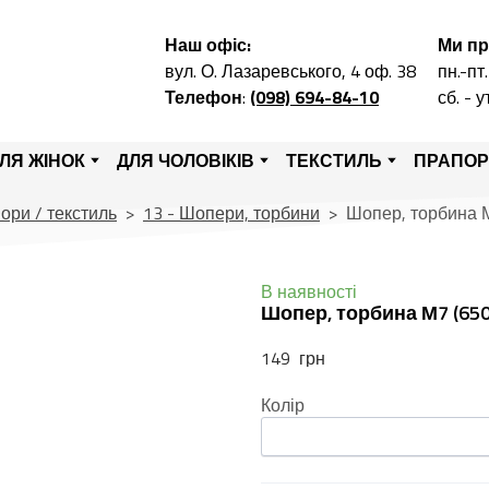
Наш офіс:
Ми п
вул. О. Лазаревського, 4 оф. 38
пн.-пт.
Телефон
:
(098) 694-84-10
сб. - 
ЛЯ ЖІНОК
ДЛЯ ЧОЛОВІКІВ
ТЕКСТИЛЬ
ПРАПО
ори / текстиль
13 - Шопери, торбини
Шопер, торбина 
В наявності
Шопер, торбина М7
(650
149  грн
Колір