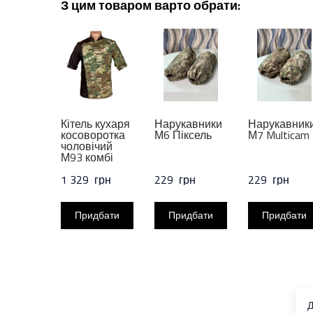
З цим товаром варто обрати:
Кітель кухаря
Нарукавники
Нарукавник
косоворотка
М6 Піксель
М7 Multicam
чоловічий
М93 комбі
1 329  грн
229  грн
229  грн
Придбати
Придбати
Придбати
Д