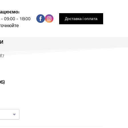
рацюємо:
 - 09:00 - 18:00
Доставка і оплата
уточнюйте
РИ
М7
6)