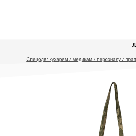
Д
Спецодяг кухарям / медикам / персоналу / прап