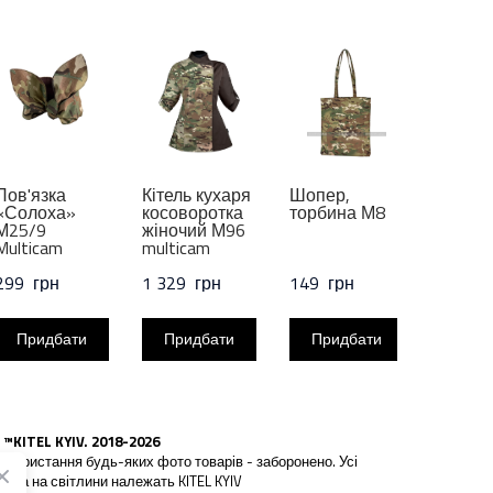
Пов'язка
Кітель кухаря
Шопер,
Шопер
«Солоха»
косоворотка
торбина М8
торби
М25/9
жіночий М96
Multicam
multicam
299  грн
1 329  грн
149  грн
99  грн
Придбати
Придбати
Придбати
При
 ™KITEL KYIV. 2018-2026
икористання будь-яких фото товарів - заборонено. Усі
рава на світлини належать KITEL KYIV