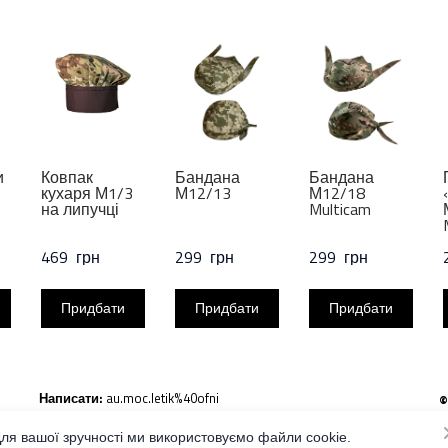
и
Ковпак
Бандана
Бандана
кухаря М1/3
М12/13
М12/18
на липучці
Multicam
469  грн
299  грн
299  грн
Придбати
Придбати
Придбати
Написати:
au.moc.letik%40ofni
©
В
Тел.:
098-694-84-10
п
ля вашої зручності ми використовуємо файли cookie.