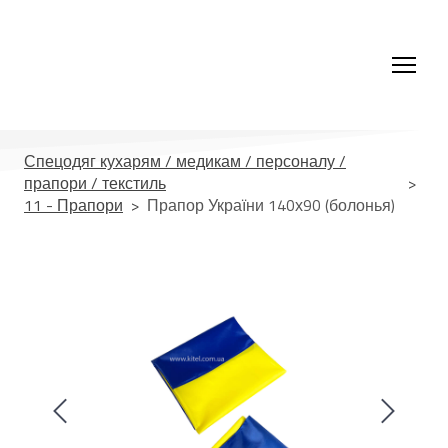
Спецодяг кухарям / медикам / персоналу /
прапори / текстиль
11 - Прапори
Прапор України 140х90 (болонья)