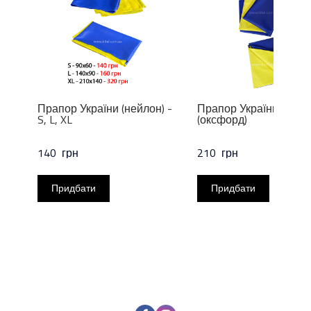
Прапор України (нейлон) -
Прапор України 140х
S, L, XL
(оксфорд)
140  грн
210  грн
Придбати
Придбати