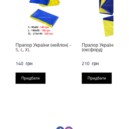
Прапор України (нейлон) -
Прапор України 140х
S, L, XL
(оксфорд)
140  грн
210  грн
Придбати
Придбати