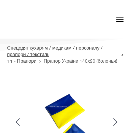
Спецодяг кухарям / медикам / персоналу /
прапори / текстиль
11 - Прапори
Прапор України 140х90 (болонья)