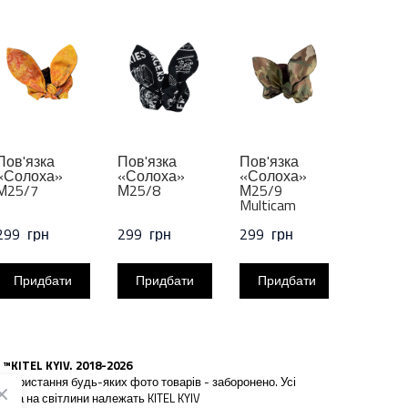
Пов'язка
Пов'язка
Пов'язка
Пов‘яз
«Солоха»
«Солоха»
«Солоха»
«Соло
М25/7
М25/8
М25/9
М25/1
Multicam
299  грн
299  грн
299  грн
299  г
Придбати
Придбати
Придбати
При
 ™KITEL KYIV. 2018-2026
икористання будь-яких фото товарів - заборонено. Усі
рава на світлини належать KITEL KYIV