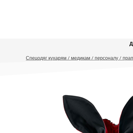
Д
Спецодяг кухарям / медикам / персоналу / прап