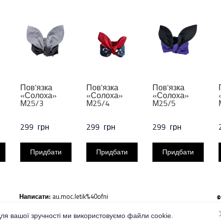
Пов'язка
Пов'язка
Пов'язка
«Солоха»
«Солоха»
«Солоха»
М25/3
М25/4
М25/5
299  грн
299  грн
299  грн
Придбати
Придбати
Придбати
Написати:
au.moc.letik%40ofni
©
В
Тел.:
098-694-84-10
п
ля вашої зручності ми використовуємо файли cookie.