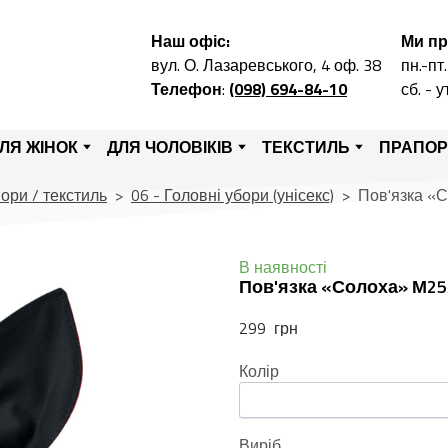
Наш офіс:
Ми п
вул. О. Лазаревського, 4 оф. 38
пн.-пт.
Телефон
:
(098) 694-84-10
сб. - 
ЛЯ ЖІНОК
ДЛЯ ЧОЛОВІКІВ
ТЕКСТИЛЬ
ПРАПО
ори / текстиль
06 - Головні убори (унісекс)
Пов'язка «
В наявності
Пов'язка «Солоха» М25
299  грн
Колір
Виріб