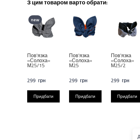
З цим товаром варто обрати:
new
Пов'язка
Пов'язка
Пов'язка
«Солоха»
«Солоха»
«Солоха»
М25/15
М25
М25/2
299  грн
299  грн
299  грн
Придбати
Придбати
Придбати
Д