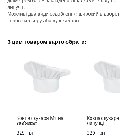
діаметром 60 см закладено складками. Ззаду на
липучці.
Можливі два види оздоблення: широкий відворот
іншого кольору або вузький кант.
З цим товаром варто обрати:
Ковпак кухаря М1 на
Ковпак кухаря М1/1 н
зав'язках
липучці
329  грн
329  грн