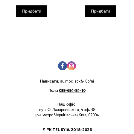
Придбати
Придбати
Написати:
au.moc.letik%40ofni
Тел.:
098-694-84-10
Наш офіс:
вул. О. Лазаревського, 4 оф. 38
(рн. метро Чернігівська) Київ, 02094
© ™KITEL KYIV. 2018-2026