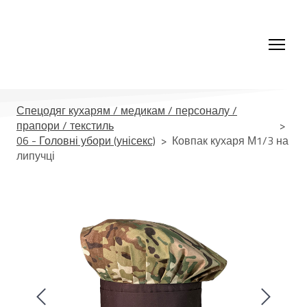
Спецодяг кухарям / медикам / персоналу /
прапори / текстиль
06 - Головні убори (унісекс)
Ковпак кухаря М1/3 на
липучці