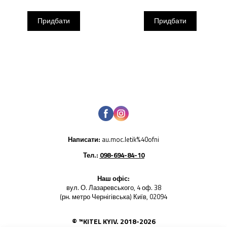
Придбати
Придбати
Написати:
au.moc.letik%40ofni
Тел.:
098-694-84-10
Наш офіс:
вул. О. Лазаревського, 4 оф. 38
(рн. метро Чернігівська) Київ, 02094
© ™KITEL KYIV. 2018-2026