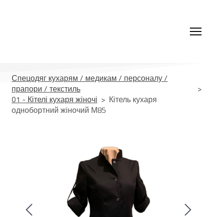
Спецодяг кухарям / медикам / персоналу /
прапори / текстиль
01 - Кітелі кухаря жіночі
Кітель кухаря
однобортний жіночий М85