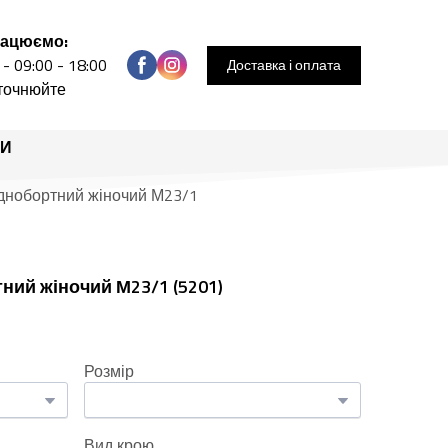
рацюємо:
 - 09:00 - 18:00
Доставка і оплата
уточнюйте
РИ
однобортний жіночий М23/1
тний жіночий М23/1
(5201)
Розмір
Вид крою