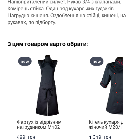
Напівприталений силует. Рукав 3/4 з клапанами.
Комірець стійка. Один ряд кухарських гудзиків.
Нагрудна кишеня. Оздоблення на стійці, кишені, на
рукавах, по підборту.
З цим товаром варто обрати:
new
new
Фартух із відрізним
Кітель кухаря двобор
нагрудником М102
жіночий М20/14
499  грн
1 319  грн