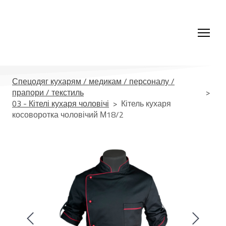
Спецодяг кухарям / медикам / персоналу /
прапори / текстиль
03 - Кітелі кухаря чоловічі
Кітель кухаря
косоворотка чоловічий М18/2