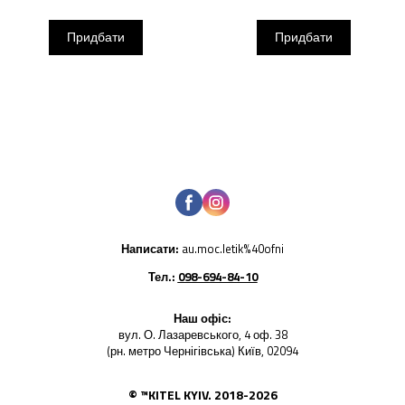
Придбати
Придбати
Написати:
au.moc.letik%40ofni
Тел.:
098-694-84-10
Наш офіс:
вул. О. Лазаревського, 4 оф. 38
(рн. метро Чернігівська) Київ, 02094
© ™KITEL KYIV. 2018-2026