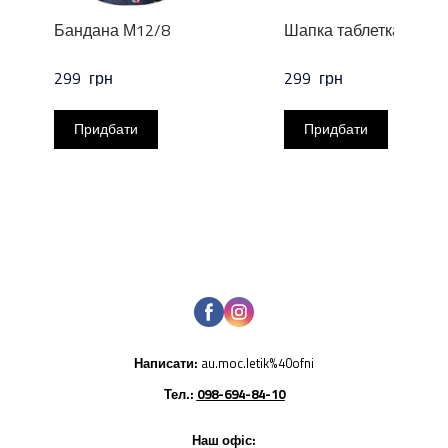
Бандана М12/8
Шапка таблетка М16/
299  грн
299  грн
Придбати
Придбати
Написати:
au.moc.letik%40ofni
Тел.:
098-694-84-10
Наш офіс: