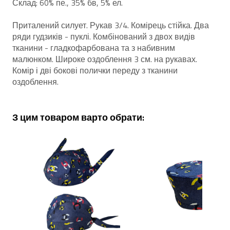
Склад: 60% пе., 35% бв, 5% ел.
Приталений силует. Рукав 3/4. Комірець стійка. Два
ряди гудзиків - пуклі. Комбінований з двох видів
тканини - гладкофарбована та з набивним
малюнком. Широке оздоблення 3 см. на рукавах.
Комір і дві бокові полички переду з тканини
оздоблення.
З цим товаром варто обрати: