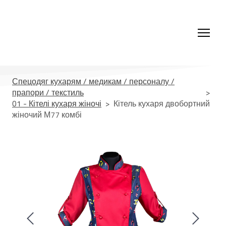
Спецодяг кухарям / медикам / персоналу /
прапори / текстиль
01 - Кітелі кухаря жіночі
Кітель кухаря двобортний
жіночий М77 комбі