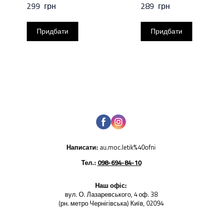
299  грн
289  грн
Придбати
Придбати
Написати:
au.moc.letik%40ofni
Тел.:
098-694-84-10
Наш офіс:
вул. О. Лазаревського, 4 оф. 38
(рн. метро Чернігівська) Київ, 02094