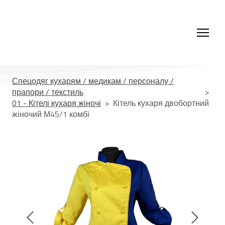
Спецодяг кухарям / медикам / персоналу /
прапори / текстиль
01 - Кітелі кухаря жіночі
Кітель кухаря двобортний
жіночий М45/1 комбі