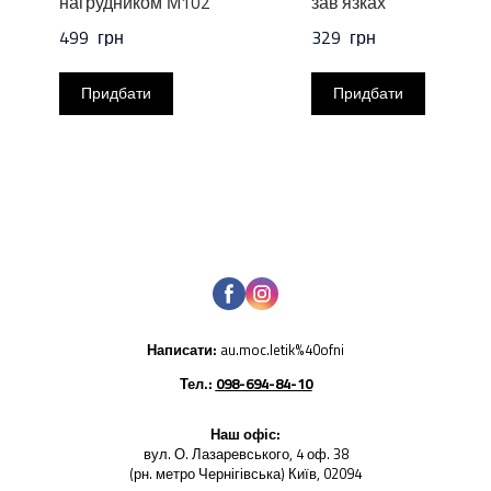
нагрудником М102
зав'язках
499  грн
329  грн
Придбати
Придбати
Написати:
au.moc.letik%40ofni
Тел.:
098-694-84-10
Наш офіс:
вул. О. Лазаревського, 4 оф. 38
(рн. метро Чернігівська) Київ, 02094