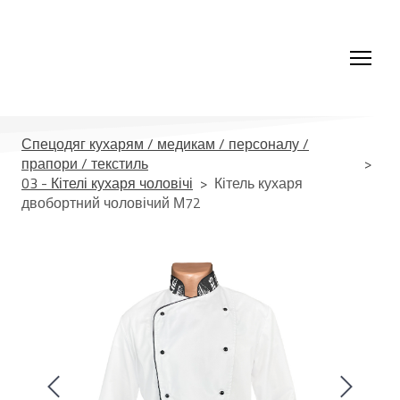
Спецодяг кухарям / медикам / персоналу /
прапори / текстиль
03 - Кітелі кухаря чоловічі
Кітель кухаря
двобортний чоловічий М72