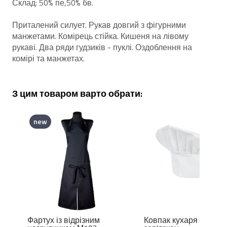
Склад: 50% пе,50% бв.
Приталений силует. Рукав довгий з фігурними
манжетами. Комірець стійка. Кишеня на лівому
рукаві. Два ряди гудзиків - пуклі. Оздоблення на
комірі та манжетах.
З цим товаром варто обрати:
new
Фартух із відрізним
Ковпак кухаря М1 на