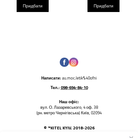
Придбати
Придбати
Написати:
au.moc.letik%40ofni
Тел.:
098-694-84-10
Наш офіс:
вул. О. Лазаревського, 4 оф. 38
(рн. метро Чернігівська) Київ, 02094
© ™KITEL KYIV. 2018-2026
Використання будь-яких фото товарів - заборонено. Усі