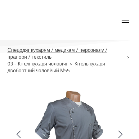
Спецодяг кухарям / медикам / персоналу /
прапори / текстиль
03 - Кітелі кухаря чоловічі
Кітель кухаря
двобортний чоловічий М55