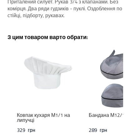
Приталений силует. Рукав 3/4 з клапанами. Без
комірця. Два ряди гудзиків - пуклі. Оздоблення по
стійці, підборту, рукавах.
З цим товаром варто обрати:
Ковпак кухаря М1/1 на
Бандана М12/16
липучці
329  грн
289  грн