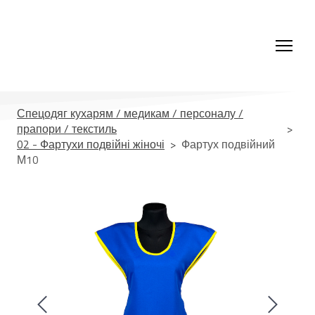
Спецодяг кухарям / медикам / персоналу /
прапори / текстиль
02 - Фартухи подвійні жіночі
Фартух подвійний
М10