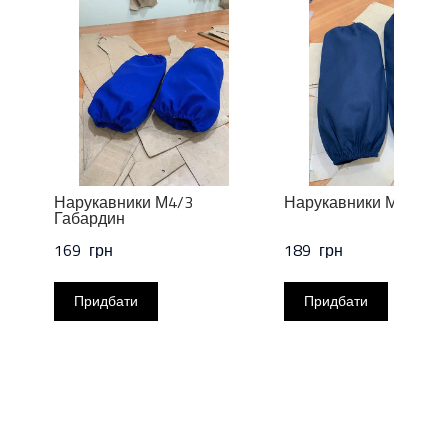
Нарукавники М4/3
Нарукавники М2 Бязь
Габардин
169  грн
189  грн
Придбати
Придбати