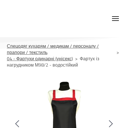
Спецодяг кухарям / медикам / персоналу /
прапори / текстиль
04 - Фартухи одинарні (унісекс)
Фартух із
нагрудником М98/2 - водостійкий