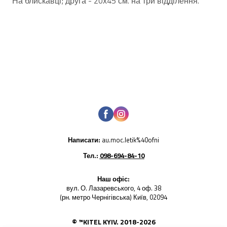
На блискавці; друга - 20х45 см. на три відділення.
Написати:
au.moc.letik%40ofni
Тел.:
098-694-84-10
Наш офіс:
вул. О. Лазаревського, 4 оф. 38
(рн. метро Чернігівська) Київ, 02094
© ™KITEL KYIV. 2018-2026