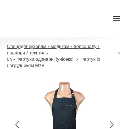
Спецодяг кухарям / медикам / персоналу /
прапори / текстиль
04 - Фартухи одинарні (унісекс)
Фартух із
нагрудником М78