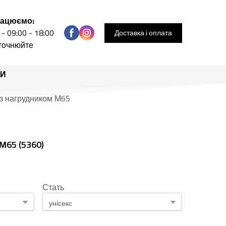
рацюємо:
 - 09:00 - 18:00
Доставка і оплата
уточнюйте
РИ
із нагрудником М65
 М65
(5360)
Стать