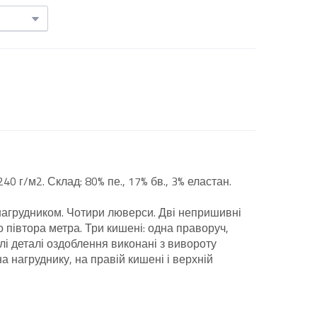
40 г/м2. Склад: 80% пе., 17% бв., 3% еластан.
нагрудником. Чотири люверси. Дві непришивні
 півтора метра. Три кишені: одна праворуч,
лі деталі оздоблення виконані з вивороту
а нагруднику, на правій кишені і верхній