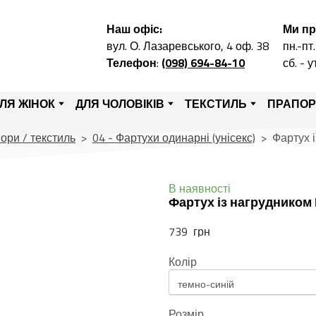
Наш офіс:
Ми п
вул. О. Лазаревського, 4 оф. 38
пн.-пт.
Телефон
:
(098) 694-84-10
сб. - 
ЛЯ ЖІНОК
ДЛЯ ЧОЛОВІКІВ
ТЕКСТИЛЬ
ПРАПО
ори / текстиль
04 - Фартухи одинарні (унісекс)
Фартух 
В наявності
Фартух із нагрудником
739  грн
Колір
Розмір