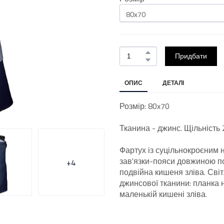
Придбати
ОПИС
ДЕТАЛІ
Розмір: 80x70
Тканина - джинс. Щільність 2
Фартух із суцільнокроєним 
зав'язки-пояси довжиною по
+4
подвійна кишеня зліва. Світ
джинсової тканини: планка н
маленькій кишені зліва.