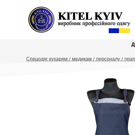
Д
Спецодяг кухарям / медикам / персоналу / прап