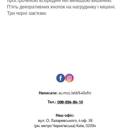
простроченою всередині неї меньшою кишенею.
П'ять декоративних кнопок на нагруднику і кишені.
Три чорні зав'язки.
Написати:
au.moc.letik%40ofni
Тел.:
098-694-84-10
Наш офіс:
вул. О. Лазаревського, 4 оф. 38
(рн. метро Чернігівська) Київ, 02094