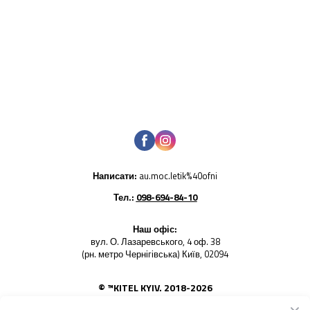
Написати:
au.moc.letik%40ofni
Тел.:
098-694-84-10
Наш офіс:
вул. О. Лазаревського, 4 оф. 38
(рн. метро Чернігівська) Київ, 02094
© ™KITEL KYIV. 2018-2026
Використання будь-яких фото товарів - заборонено. Усі