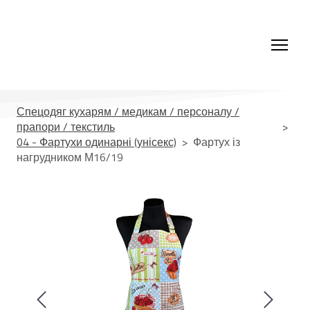
Спецодяг кухарям / медикам / персоналу /
прапори / текстиль
04 - Фартухи одинарні (унісекс)
Фартух із
нагрудником М16/19