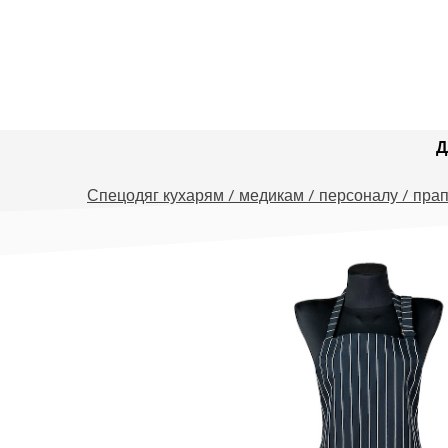
Д
Спецодяг кухарям / медикам / персоналу / прап