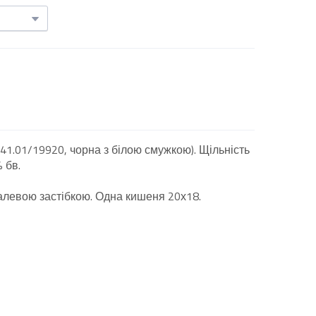
641.01/19920, чорна з білою смужкою). Щільність
% бв.
талевою застібкою. Одна кишеня 20х18.