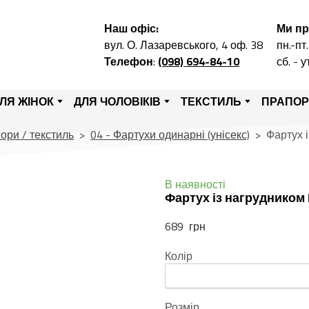
Наш офіс:
Ми п
вул. О. Лазаревського, 4 оф. 38
пн.-пт.
Телефон
:
(098) 694-84-10
сб. - 
ЛЯ ЖІНОК
ДЛЯ ЧОЛОВІКІВ
ТЕКСТИЛЬ
ПРАПО
ори / текстиль
04 - Фартухи одинарні (унісекс)
Фартух 
В наявності
Фартух із нагрудником 
689  грн
Колір
Розмір