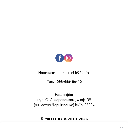
Написати:
au.moc.letik%40ofni
Тел.:
098-694-84-10
Наш офіс:
вул. О. Лазаревського, 4 оф. 38
(рн. метро Чернігівська) Київ, 02094
© ™KITEL KYIV. 2018-2026
Використання будь-яких фото товарів - заборонено. Усі