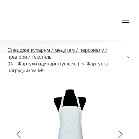
Спецодяг кухарям / медикам / персоналу /
прапори / текстиль
04 - Фартухи одинарні (унісекс)
Фартух із
нагрудником М5