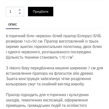
Придбати
ОПИС
Історичний біло-червоно-білий прапор Білорусі БЧБ
розміром 140×90 см. Прапор виготовлений із трьох
окремо зшитих горизонтальних полотнищ: двох білих
і одного червоного, розташованого посередині.
Щільність тканини становить 170 г/м².
З лівого боку передбачена кишеня шириною 7 см для
встановлення прапора на флагшток або древко.
Зшита конструкція забезпечує чітке розділення
кольорових смуг та охайний вигляд виробу.
Прапор підходить для історичних і культурних
заходів, тематичних експозицій, оформлення
приміщень, громадських подій та особистого