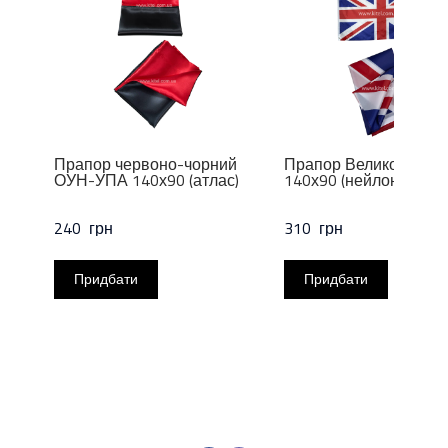
Прапор червоно-чорний
Прапор Великої Брита
ОУН-УПА 140х90 (атлас)
140х90 (нейлон)
240  грн
310  грн
Придбати
Придбати