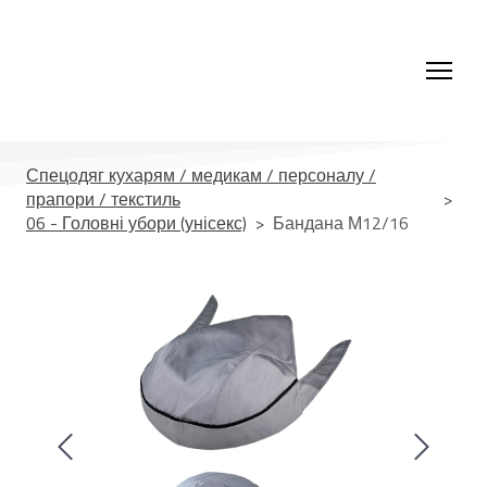
Спецодяг кухарям / медикам / персоналу /
прапори / текстиль
06 - Головні убори (унісекс)
Бандана М12/16