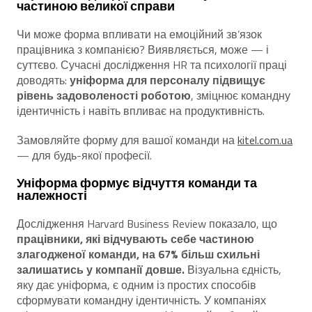
частиною великої справи
Чи може форма впливати на емоційний зв’язок
працівника з компанією? Виявляється, може — і
суттєво. Сучасні дослідження HR та психології праці
доводять:
уніформа для персоналу підвищує
рівень задоволеності роботою
, зміцнює командну
ідентичність і навіть впливає на продуктивність.
Замовляйте форму для вашої команди на
kitel.com.ua
— для будь-якої професії.
Уніформа формує відчуття команди та
належності
Дослідження Harvard Business Review показало, що
працівники, які відчувають себе частиною
злагодженої команди, на 67% більш схильні
залишатись у компанії довше.
Візуальна єдність,
яку дає уніформа, є одним із простих способів
сформувати командну ідентичність. У компаніях