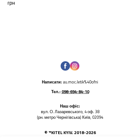
грн
Написати:
au.moc.letik%40ofni
Тел.:
098-694-84-10
Наш офіс:
вул. О. Лазаревського, 4 оф. 38
(рн. метро Чернігівська) Київ, 02094
© ™KITEL KYIV. 2018-2026
Використання будь-яких фото товарів - заборонено. Усі