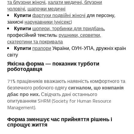
та блузони жіночі
,
халати медичні, блузони
чоловічі
,
шапочки медичні
Купити
фартухи подвійні жіночі
для персону,
захисні
нарукавники (унісекс)
Купити
шопери, торбинки для придбань
,
професійний текстиль:
рушники, серветки,
скатертини та покривала
Купити
прапори
України, ОУН-УПА, дружніх країн
світу
Якісна форма — показник турботи
роботодавця
71% працівників вважають наявність комфортного та
безпечного робочого одягу
сигналом, що компанія
дбає про них.
Свідчать дані останнього
опитуванням SHRM (Society for Human Resource
Management).
Форма зменшує час прийняття рішень і
спрощує життя