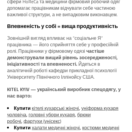
сфери HoReCa та медицини фірмовий робочий одяг
допомагає працівникам відчувати себе частиною
важливої структури, а не випадковим виконавцем.
Впевненість у собі = вища продуктивність
Зовнішній вигляд впливає на “соціальне Я”
працівника — його сприйняття себе у професійній
ролі. Працівники у фірмовому одязі
частіше
демонстрували вищий рівень зосередженості,
ініціативності та впевненості.
Йдеться в
аналітичній роботі кафедри прикладної психології
Університету Північного Іллінойсу США.
KITEL KYIV — український виробник спецодягу, у
нас варто:
Купити
кітелі кухарські жіночі
,
уніформа кухаря
чоловіча
,
головні убори кухаря
,
брюки
робочі
,
фартухи (унісекс)
Купити
халати медичні жіночі
,
костюми медичні