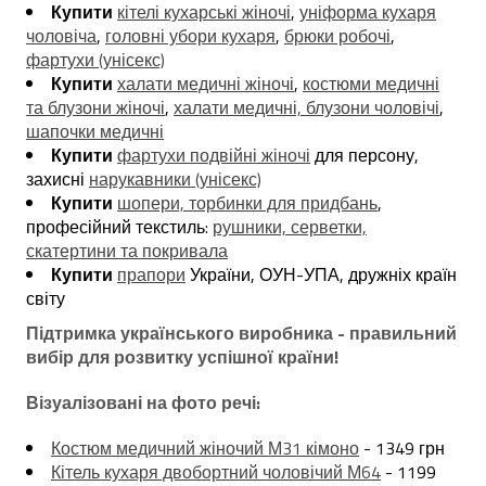
Купити
кітелі кухарські жіночі
,
уніформа кухаря
чоловіча
,
головні убори кухаря
,
брюки робочі
,
фартухи (унісекс)
Купити
халати медичні жіночі
,
костюми медичні
та блузони жіночі
,
халати медичні, блузони чоловічі
,
шапочки медичні
Купити
фартухи подвійні жіночі
для персону,
захисні
нарукавники (унісекс)
Купити
шопери, торбинки для придбань
,
професійний текстиль:
рушники, серветки,
скатертини та покривала
Купити
прапори
України, ОУН-УПА, дружніх країн
світу
Підтримка українського виробника - правильний
вибір для розвитку успішної країни!
Візуалізовані на фото речі:
Костюм медичний жіночий М31 кімоно
- 1349 грн
Кітель кухаря двобортний чоловічий М64
- 1199