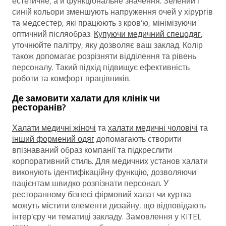
естетичне, а й функціональне значення. Зелений і
синій кольори зменшують напруження очей у хірургів
та медсестер, які працюють з кров’ю, мінімізуючи
оптичний післяобраз.
Купуючи медичний спецодяг
,
уточнюйте палітру, яку дозволяє ваш заклад. Колір
також допомагає розрізняти відділення та рівень
персоналу. Такий підхід підвищує ефективність
роботи та комфорт працівників.
Де замовити халати для клінік чи
ресторанів?
Халати медичні жіночі
та
халати медичні чоловічі
та
інший формений одяг
допомагають створити
впізнаваний образ компанії та підкреслити
корпоративний стиль. Для медичних установ халати
виконують ідентифікаційну функцію, дозволяючи
пацієнтам швидко розпізнати персонал. У
ресторанному бізнесі фірмовий халат чи куртка
можуть містити елементи дизайну, що відповідають
інтер’єру чи тематиці закладу. Замовлення у KITEL