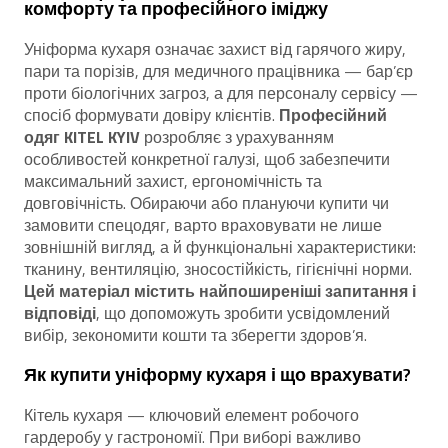
комфорту та професійного іміджу
Уніформа кухаря означає захист від гарячого жиру,
пари та порізів, для медичного працівника — бар’єр
проти біологічних загроз, а для персоналу сервісу —
спосіб формувати довіру клієнтів.
Професійний
одяг KITEL KYIV
розробляє з урахуванням
особливостей конкретної галузі, щоб забезпечити
максимальний захист, ергономічність та
довговічність. Обираючи або плануючи купити чи
замовити спецодяг, варто враховувати не лише
зовнішній вигляд, а й функціональні характеристики:
тканину, вентиляцію, зносостійкість, гігієнічні норми.
Цей матеріал містить найпоширеніші запитання і
відповіді
, що допоможуть зробити усвідомлений
вибір, зекономити кошти та зберегти здоров’я.
Як купити уніформу кухаря і що врахувати?
Кітель кухаря — ключовий елемент робочого
гардеробу у гастрономії. При виборі важливо