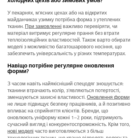
холодних цехів або зимових умов?
У пекарнях, м’ясних цехах або на відкритих
майданчиках узимку потрібна форма з утеплених
тканин.
При замовленні
важливо перевіряти, чи
матеріал витримує регулярне прання без втрати
теплоізоляційних властивостей. Також варто обирати
моделі з можливістю багатошарового носіння, що
забезпечить універсальність у різних температурах.
Навіщо потрібне регулярне оновлення
форми?
З часом навіть найякісніший спецодяг зношується:
тканини втрачають колір, з’являються потертості,
зменшуються захисні властивості.
Оновлення форми
не лише підвищує безпеку працівників, а й позитивно
впливає на сприйняття клієнтів. Бренди, що
оновлюють уніформу кожні 1–2 роки, підтримують
сучасний вигляд і конкурентоспроможність. Крім того,
нові моделі
часто виготовляються з більш
технологічних тканин, що краще відводять вологу та