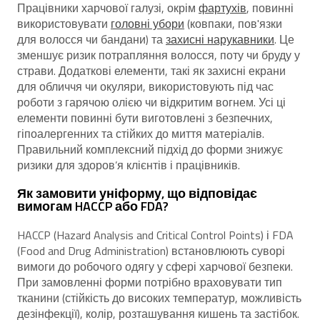
Працівники харчової галузі, окрім
фартухів
, повинні
використовувати
головні убори
(ковпаки, пов'язки
для волосся чи бандани) та
захисні нарукавники
. Це
зменшує ризик потрапляння волосся, поту чи бруду у
страви. Додаткові елементи, такі як захисні екрани
для обличчя чи окуляри, використовують під час
роботи з гарячою олією чи відкритим вогнем. Усі ці
елементи повинні бути виготовлені з безпечних,
гіпоалергенних та стійких до миття матеріалів.
Правильний комплексний підхід до форми знижує
ризики для здоров’я клієнтів і працівників.
Як замовити уніформу, що відповідає
вимогам HACCP або FDA?
HACCP (Hazard Analysis and Critical Control Points) і FDA
(Food and Drug Administration) встановлюють суворі
вимоги до робочого одягу у сфері харчової безпеки.
При замовленні форми потрібно враховувати тип
тканини (стійкість до високих температур, можливість
дезінфекції), колір, розташування кишень та застібок.