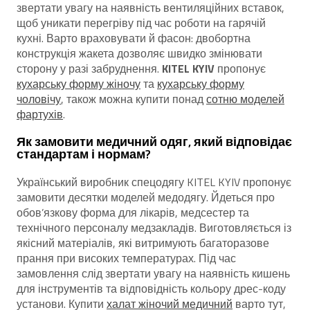
звертати увагу на наявність вентиляційних вставок,
щоб уникати перегріву під час роботи на гарячій
кухні. Варто враховувати й фасон: двобортна
конструкція жакета дозволяє швидко змінювати
сторону у разі забруднення.
KITEL KYIV
пропонує
кухарську форму жіночу
та
кухарську форму
чоловічу
, також можна купити понад
сотню моделей
фартухів
.
Як замовити медичний одяг, який відповідає
стандартам і нормам?
Український виробник спецодягу KITEL KYIV пропонує
замовити десятки моделей медодягу. Йдеться про
обов’язкову форма для лікарів, медсестер та
технічного персоналу медзакладів. Виготовляється із
якісний матеріалів, які витримують багаторазове
прання при високих температурах. Під час
замовлення слід звертати увагу на наявність кишень
для інструментів та відповідність кольору дрес-коду
установи. Купити
халат жіночий медичний
варто тут,