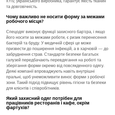
KYIV, українського виробника, гарантує якість тканин
та довговічність.
Чому важливо не носити форму за межами
робочого місця?
Спецодяг виконує функції захисного бар’єра, і якщо
його носити за межами роботи, є ризик перенесення
бактерій та бруду. У медичній сфері це може
призвести до поширення інфекцій, а в харчовій — до
забруднення страв. Стандарти безпеки багатьох
галузей передбачають перевдягання на роботі та
зберігання форми окремо від повсякденного одягу.
Деякі компанії впроваджують навіть внутрішні
пральні, щоб унеможливити винос форми з робочої
зони. Такий підхід підвищує рівень гігієни та безпеки
для клієнтів і співробітників.
Який захисний одяг потрібен для
працівників ресторанів і кафе, окрім
фартухів?