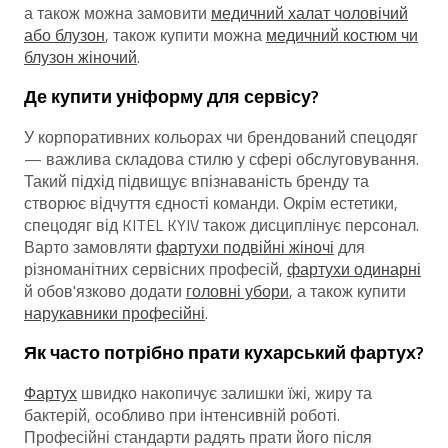
а також можна замовити
медичний халат чоловічий
або блузон
, також купити можна
медичний костюм чи
блузон жіночий
.
Де купити уніформу для сервісу?
У корпоративних кольорах чи брендований спецодяг
— важлива складова стилю у сфері обслуговування.
Такий підхід підвищує впізнаваність бренду та
створює відчуття єдності команди. Окрім естетики,
спецодяг від KITEL KYIV також дисциплінує персонал.
Варто замовляти
фартухи подвійні жіночі
для
різноманітних сервісних професій,
фартухи одинарні
й обов'язково додати
головні убори
, а також купити
нарукавники професійні
.
Як часто потрібно прати кухарський фартух?
Фартух
швидко накопичує залишки їжі, жиру та
бактерій, особливо при інтенсивній роботі.
Професійні стандарти радять прати його після