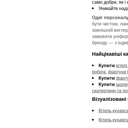
само добре, як і 
Уникайте надл
Одяг персоналу 
бути чистою, ла
зовнішній вигляд
замовити уніформ
бренду — з індив
Найцікавіші ка
Купити
кітелі
робочі
,
фартухи (
Купити
фарту
Купити
шопер
скатертини та п
Візуалізовані 
Кітель кухар
Кітель кухар