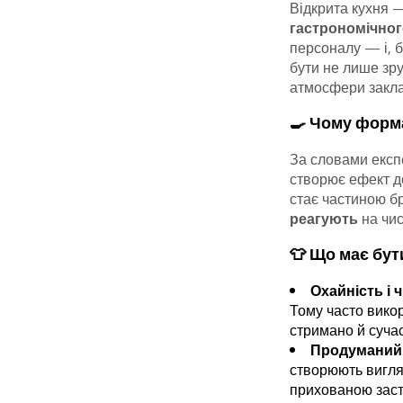
Відкрита кухня —
гастрономічног
персоналу — і, б
бути не лише зру
атмосфери закла
🍳 Чому форма
За словами експ
створює ефект д
стає частиною б
реагують
на чис
👕 Що має бути
Охайність і 
Тому часто викор
стримано й суча
Продуманий 
створюють вигля
прихованою заст