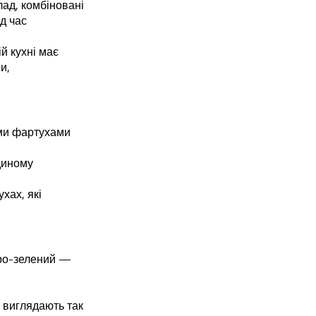
лад, комбіновані
д час
й кухні має
и,
ими фартухами
диному
хах, які
сіро-зелений —
 виглядають так