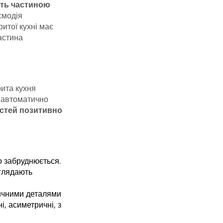
ають частиною
ємодія
итої кухні має
астина
рита кухня
л автоматично
остей позитивно
о забруднюється.
иглядають
стичними деталями
, асиметричні, з