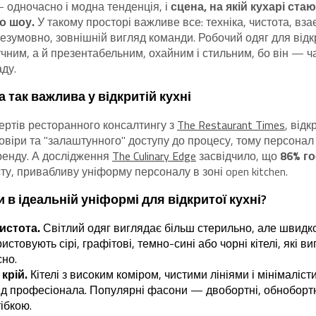
 одночасно і модна тенденція, і
сцена, на якій кухарі ст
о шоу.
У такому просторі важливе все: техніка, чистота, вза
езумовно, зовнішній вигляд команди. Робочий одяг для відкр
чним, а й презентабельним, охайним і стильним, бо він — ч
ду.
 так важлива у відкритій кухні
ертів ресторанного консалтингу з
The Restaurant Times
, відк
овіри та "залаштунного" доступу до процесу, тому персона
ренду. А дослідження
The Culinary Edge
засвідчило, що
86% г
ту, привабливу уніформу персоналу в зоні open kitchen.
 в ідеальній уніформі для відкритої кухні?
чистота.
Світлий одяг виглядає більш стерильно, але швидк
истовують сірі, графітові, темно-сині або чорні кітелі, які в
сно.
крій.
Кітелі з високим коміром, чистими лініями і мінімалі
д професіонала. Популярні фасони — двобортні, обнобортні
ібкою.