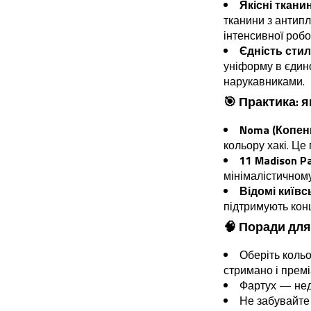
Якісні ткани
тканини з антип
інтенсивної робо
Єдність сти
уніформу в єдин
нарукавниками.
🎯 Практика: 
Noma (Копен
кольору хакі. Це
11 Madison P
мінімалістичному
Відомі київс
підтримують кон
🧠 Поради для
Оберіть кольо
стримано і премі
Фартух — нед
Не забувайте