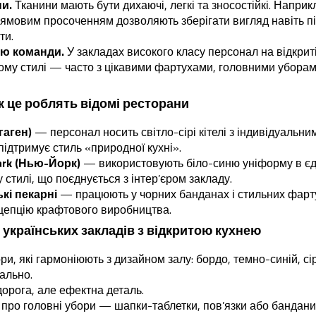
ни.
Тканини мають бути дихаючі, легкі та зносостійкі. Наприк
лямовим просоченням дозволяють зберігати вигляд навіть пі
ти.
лю команди.
У закладах високого класу персонал на відкриті
ому стилі — часто з цікавими фартухами, головними уборам
як це роблять відомі ресторани
гаген)
— персонал носить світло-сірі кітелі з індивідуальн
 підтримує стиль «природної кухні».
ark (Нью-Йорк)
— використовують біло-синю уніформу в є
 стилі, що поєднується з інтер’єром закладу.
ькі пекарні
— працюють у чорних банданах і стильних фарту
цепцію крафтового виробництва.
 українських закладів з відкритою кухнею
ри, які гармоніюють з дизайном залу: бордо, темно-синій, 
ально.
орога, але ефектна деталь.
 про головні убори — шапки-таблетки, пов’язки або бандани