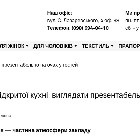
Наш офіс:
Ми п
вул. О. Лазаревського, 4 оф. 38
пн.-пт.
Телефон
:
(098) 694-84-10
сб. - 
ЛЯ ЖІНОК
ДЛЯ ЧОЛОВІКІВ
ТЕКСТИЛЬ
ПРАПО
ідкритої кухні: виглядати презентабел
илівна
ня — частина атмосфери закладу