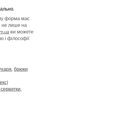
уально.
ому форма має
є не лише на
om.ua
ви можете
ю і філософії
ухаря
,
брюки
екс)
 серветки,