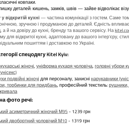
класичні ковпаки.
ишку деталей: кишень, замків, швів — зайве відволікає віз
у відкритій кухні
— частина комунікації з гостем. Саме т
конічною, зручною і продуманою до деталей. Єдність вплива
, а й на довіру до кухні, бренду та вашого сервісу. На
kitel.c
у для відкритої кухні, адаптовану до вашого інтер’єру, стил
ідуальним пошиттям і доставкою по Україні.
тегорії спецодягу Kitel Kyiv:
 кухарські жіночі
,
уніформа кухаря чоловіча
,
головні убори к
унісекс)
хи подвійні жіночі
для персоналу, захисні
нарукавники (уніс
и, торбинки для придбань
, професійний текстиль:
рушники,
окривала
на фото речі:
ський асиметричний жіночий М95
- 1239 грн
ський двобортний чоловічий М10
- 1319 грн