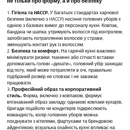
не тільки про форму, а й про безпеку
Гігієна та HACCP.
У багатьох стандартах харчової
безпеки (включно з HACCP) носіння головних уборів є
однією з базових вимог до персоналу кухні. Ковпак,
бандана чи шапка: утримують волосся під контролем;
запобігають потраплянню волосків у страви;
зменшують контакт рук із волоссям.
Безпека та комфорт.
На гарячій кухні важливо
мінімізувати ризики: тканинні або сітчасті вставки
допомагають голові «дихати», головний убір захищає
від поту, який може потрапляти в очі, правильно
підібраний розмір не сповзає і не заважає
працювати.
Професійний образ та корпоративний
стиль.
Форма, включно з ковпаком, формує
впізнаваний образ закладу: однакові ковпаки кухарів,
бригади піцайоло чи кондитерів підкреслюють
командність; колір головних уборів можна
поєднувати з кітелями, фартухами та брендовою
айдентикою; візуальна охайність кухні впливає на