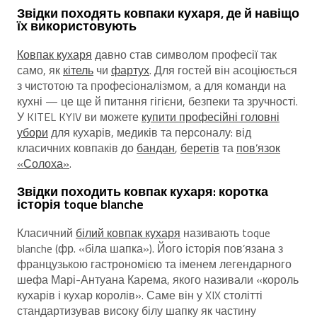
Звідки походять ковпаки кухаря, де й навіщо
їх використовують
Ковпак кухаря
давно став символом професії так
само, як
кітель
чи
фартух
. Для гостей він асоціюється
з чистотою та професіоналізмом, а для команди на
кухні — це ще й питання гігієни, безпеки та зручності.
У KITEL KYIV ви можете
купити професійні головні
убори
для кухарів, медиків та персоналу: від
класичних ковпаків до
бандан
,
беретів
та
пов’язок
«Солоха»
.
Звідки походить ковпак кухаря: коротка
історія toque blanche
Класичний
білий ковпак кухаря
називають toque
blanche (фр. «біла шапка»). Його історія пов’язана з
французькою гастрономією та іменем легендарного
шефа Марі-Антуана Карема, якого називали «король
кухарів і кухар королів». Саме він у XIX столітті
стандартизував високу білу шапку як частину