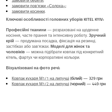
замовити берети
;
замовити пов’язки «Солоха»
;
замовити косинки
.
Ключові особливості головних уборів KITEL KYIV:
Професійні тканини
— розраховані на щоденне
носіння, часте прання та інтенсивну роботу.
Зручний
крій
— продумана посадка, фіксація на резинці,
застібках або зав’язках.
Моделі для жінок та
чоловіків
— можна підібрати ковпак під конкретний
кітель, фартух чи корпоративні кольори.
Візуалізовані на фото речі:
Ковпак кухаря М1/1 на липучці
(білий) — 329 грн
Ковпак кухаря М1/2 на липучці
(чорний) — 449 грн