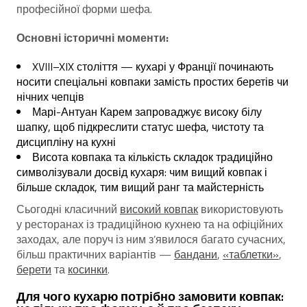
професійної форми шефа.
Основні історичні моменти:
XVIII–XIX століття — кухарі у Франції починають
носити спеціальні ковпаки замість простих беретів чи
нічних чепців
Марі-Антуан Карем запроваджує високу білу
шапку, щоб підкреслити статус шефа, чистоту та
дисципліну на кухні
Висота ковпака та кількість складок традиційно
символізували досвід кухаря: чим вищий ковпак і
більше складок, тим вищий ранг та майстерність
Сьогодні класичний
високий ковпак
використовують
у ресторанах із традиційною кухнею та на офіційних
заходах, але поруч із ним з’явилося багато сучасних,
більш практичних варіантів —
бандани
,
«таблетки»
,
берети
та
косинки
.
Для чого кухарю потрібно замовити ковпак: