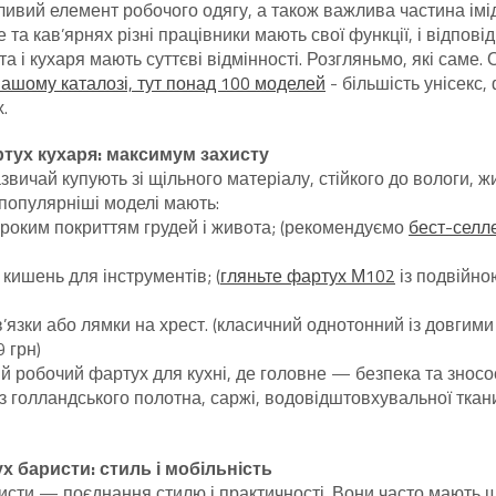
ивий елемент робочого одягу, а також важлива частина імід
 та кав’ярнях різні працівники мають свої функції, і відпов
та і кухаря мають суттєві відмінності. Розгляньмо, які саме.
нашому каталозі, тут понад 100 моделей
- більшість унісекс,
.
ртух кухаря: максимум захисту
звичай купують зі щільного матеріалу, стійкого до вологи, ж
популярніші моделі мають:
ироким покриттям грудей і живота; (рекомендуємо
бест-селл
 кишень для інструментів; (
гляньте фартух М102
із подвійно
в’язки або лямки на хрест. (класичний однотонний із довгими
 грн)
й робочий фартух для кухні, де головне — безпека та зносос
з голландського полотна, саржі, водовідштовхувальної ткан
х баристи: стиль і мобільність
исти — поєднання стилю і практичності. Вони часто мають ш