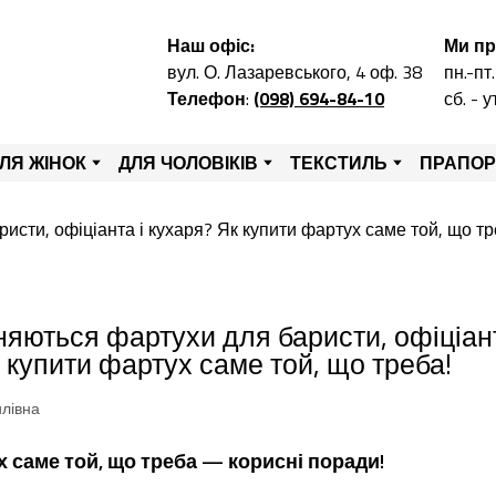
Наш офіс:
Ми п
вул. О. Лазаревського, 4 оф. 38
пн.-пт.
Телефон
:
(098) 694-84-10
сб. - 
ЛЯ ЖІНОК
ДЛЯ ЧОЛОВІКІВ
ТЕКСТИЛЬ
ПРАПО
няються фартухи для баристи, офіціант
 купити фартух саме той, що треба!
илівна
 саме той, що треба — корисні поради!