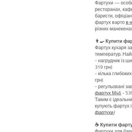
Фартухи — особл
ресторанах, кафе
баристи, офіціан
фартух варто
в 
різних манекенах
👨‍🍳 Купити фа
Фартух кухаря за
температур. Най
- нагрудник із ш
319 грн)
- кілька глибоких
грн)
- регульовані за
фартух М46
- 539
Таким є ідеальни
купують фартух і
фартухи
)
☕ Купити фарту
Фартухи для бар