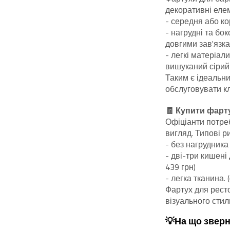
декоративні елем
- середня або ко
- нагрудні та бок
довгими зав'язка
- легкі матеріал
вишуканий сірий 
Таким є ідеальн
обслуговувати кл
🧾 Купити фарту
Офіціанти потреб
вигляд. Типові р
- без нагрудника 
- дві-три кишені
439 грн)
- легка тканина. (
Фартух для рест
візуального стил
💡На що зверн