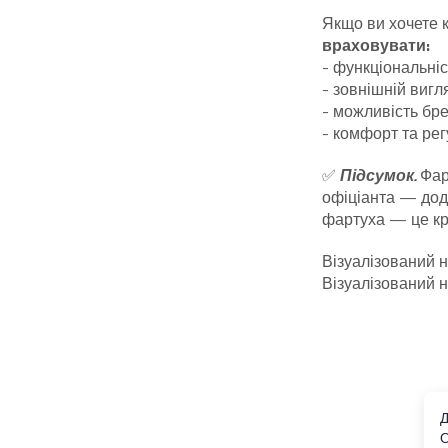
Якщо ви хочете 
враховувати:
- функціональніст
- зовнішній вигл
- можливість бре
- комфорт та рег
✅
Підсумок.
Фар
офіціанта — дода
фартуха — це кро
Візуалізований 
Візуалізований 
Д
О