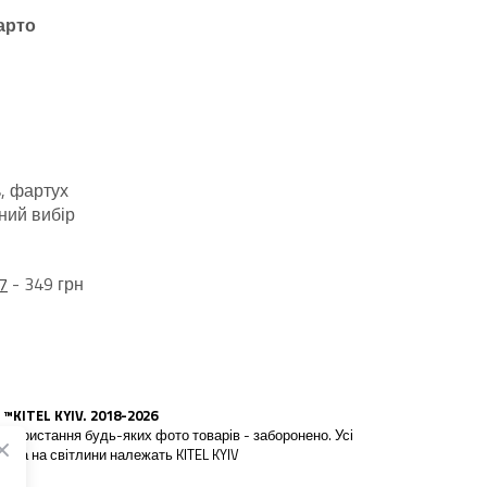
арто
, фартух
ний вибір
7
- 349 грн
 ™KITEL KYIV. 2018-2026
икористання будь-яких фото товарів - заборонено. Усі
рава на світлини належать KITEL KYIV