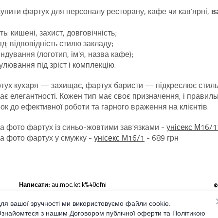
купити фартух для персоналу ресторану, кафе чи кав’ярні,
в
ь: кишені, захист, довговічність;
яд: відповідність стилю закладу;
ндування (логотип, ім’я, назва кафе);
улювання під зріст і комплекцію.
тух кухаря — захищає, фартух баристи — підкреслює стиль
є елегантності. Кожен тип має своє призначення, і правиль
к до ефективної роботи та гарного враження на клієнтів.
на фото фартух із синьо-жовтими зав'язками -
унісекс М16/1
на фото фартух у смужку -
унісекс М16/1
- 689 грн
Написати:
au.moc.letik%40ofni
©
В
Тел.:
098-694-84-10
п
ля вашої зручності ми використовуємо файли cookie.
знайомтеся з нашим Договором публічної оферти та Політикою