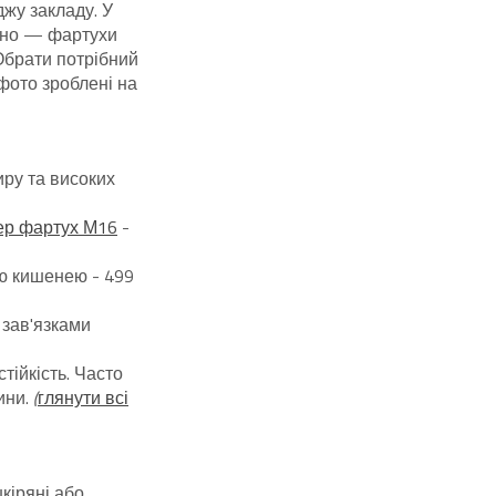
жу закладу. У
ідно — фартухи
 Обрати потрібний
 фото зроблені на
иру та високих
ер фартух М16
-
ю кишенею - 499
 зав'язками
тійкість. Часто
ини.
(
глянути всі
кіряні або