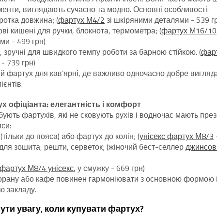
енти, виглядають сучасно та модно. Основні особливості:
ротка довжина; (
фартух М4/2
зі шкіряними деталями - 539 г
ові кишені для ручки, блокнота, термометра; (
фартух М16/10
ми - 499 грн)
и, зручні для швидкого темпу роботи за барною стійкою. (
фар
- 739 грн)
ий фартух для кав’ярні, де важливо одночасно добре вигляд
ієнтів.
х офіціанта: елегантність і комфорт
ують фартухів, які не сковують рухів і водночас мають пре
иси:
(тільки до пояса) або фартух до колін; (
унісекс фартух М8/3
 для зошита, решти, серветок; (жіночий бест-селлер
джинсов
фартух М8/4 унісекс
, у смужку - 669 грн)
орану або кафе повинен гармоніювати з основною формою і
ю закладу.
ути увагу, коли купувати фартух?