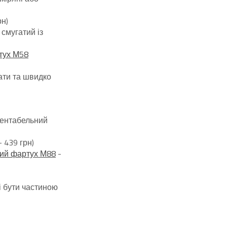
рн)
смугатий із
тух М58
ати та швидко
зентабельний
- 439 грн)
ий фартух М88
-
 бути частиною